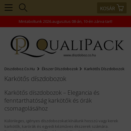
KOSÁR
+36203343866
+36203458445
Mintaboltunk 2026.augusztus 08-án, 10-én zárva tart!
+36202463938
rendeles@comptech-
kft.hu
Diszdoboz.co.hu
Ékszer Díszdobozok
Karkötős Díszdobozok
Karkötős díszdobozok
Karkötős díszdobozok – Elegancia és
fenntarthatóság karkötők és órák
csomagolásához
MENÜ
KOSÁR
Különleges, igényes díszdobozokat kínálunk hosszú vagy kerek
karkötők, karórák és egyedi kézműves ékszerek számára.
PROFIL