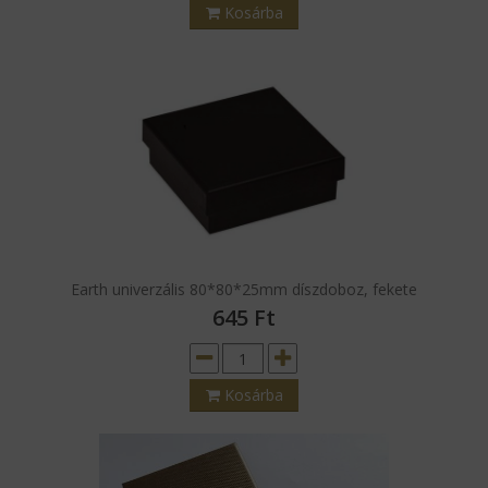
Kosárba
Earth univerzális 80*80*25mm díszdoboz, fekete
645
Ft
Kosárba