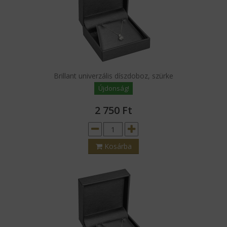
Brillant univerzális díszdoboz, szürke
Újdonság!
2 750
Ft
Kosárba