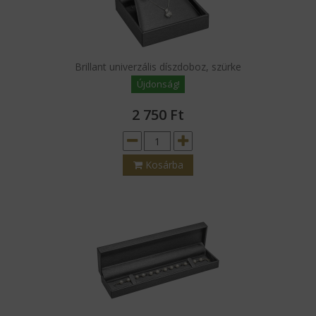
Brillant univerzális díszdoboz, szürke
Újdonság!
2 750
Ft
Kosárba