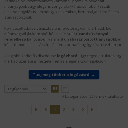
Termékeink között található kartonból, prémium bevonatú
műanyagból, vagy elegáns zongoralakk hatású fából készült
díszcsomagolás is – mindegyik esztétikus, biztonságos tárolást és
KÍNÁLATUNK
átadást biztosít.
HÍREK
Környezettudatos választásra is lehetőség van: elérhetők bio-
műanyagból (kukoricából készült PLA),
FSC tanúsítvánnyal
rendelkező kartonból
, valamint
újrahasznosított anyagokból
SZÁLLÍTÁS
készült modellek is. A stílus és fenntarthatóság így kéz a kézben jár.
MAGUNKRÓL
A legtöbb karkötős díszdoboz
logózható
– így céged arculata vagy
márkád üzenete is megjelenhet az elegáns csomagoláson.
KAPCSOLAT
Tudj meg többet a logózásról →
LOGÓZÁS
REFERENCIÁNK
A kategóriában 55 termék található.
ÁSZF
1
2
3