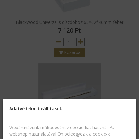
Blackwood Univerzális díszdoboz 65*62*46mm fehér
7 120
Ft
Kosárba
Adatvédelmi beállítások
Webáruházunk működéséhez cookie-kat használ. Az
Plain hosszú karkötős díszdoboz, fehér
webshop használatával Ön beleegyezik a cookie-k