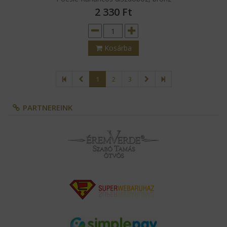
2 330
Ft
Kosárba
1
2
3
PARTNEREINK