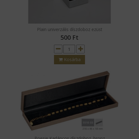
Plain univerzális díszdoboz ezüst
500
Ft
Kosárba
Poesie Karláncos díszdoboz, bronz