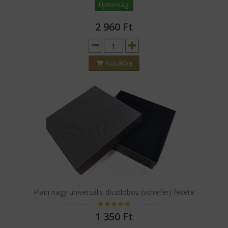
Újdonság!
2 960
Ft
Kosárba
Plain nagy univerzális díszdoboz (schiefer) fekete
1 350
Ft