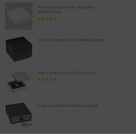
Plain univerzális fehér díszdoboz
80*80*22mm
Óra tartó karton doboz fekete színben
Plain Univerzális díszdoboz Ezüst
Case Univerzális díszdoboz szürke