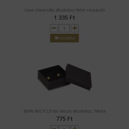
Case Univerzális díszdoboz fehér-rózsaszín
1 335
Ft
Kosárba
300% RECYCLE! kis láncos díszdoboz, fekete
775
Ft