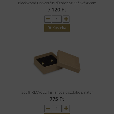
Blackwood Univerzális díszdoboz 65*62*46mm
7 120
Ft
Kosárba
300% RECYCLE! kis láncos díszdoboz, natúr
775
Ft