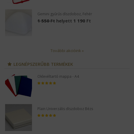
Gemini gyűrűs díszdoboz, Fehér
1 550
Ft
helyett
1 190
Ft
További akcióink »
LEGNÉPSZERŰBB TERMÉKEK
Oklevéltartó mappa - A4
Plain Univerzális díszdoboz Bézs