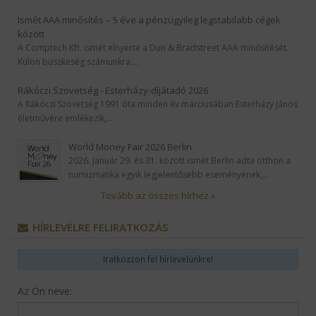
Ismét AAA minősítés – 5 éve a pénzügyileg legstabilabb cégek
között
A Comptech Kft. ismét elnyerte a Dun & Bradstreet AAA minősítését.
Külön büszkeség számunkra,…
Rákóczi Szövetség - Esterházy-díjátadó 2026
A Rákóczi Szövetség 1991 óta minden év márciusában Esterházy János
életművére emlékezik,…
World Money Fair 2026 Berlin
2026. január 29. és 31. között ismét Berlin adta otthon a
numizmatika egyik legjelentősebb eseményének,…
Tovább az összes hírhez »
HÍRLEVÉLRE FELIRATKOZÁS
Iratkozzon fel hírlevelünkre!
Az Ön neve: