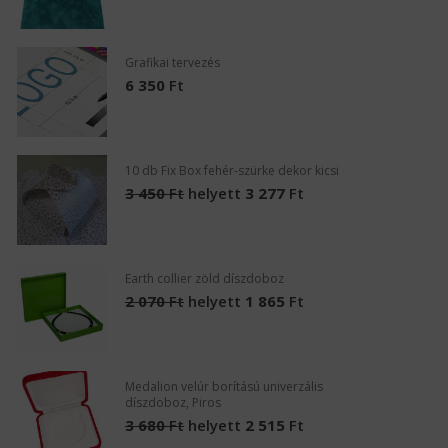
Grafikai tervezés
6 350
Ft
10 db Fix Box fehér-szürke dekor kicsi
3 450
Ft
helyett
3 277
Ft
Earth collier zöld díszdoboz
2 070
Ft
helyett
1 865
Ft
Medalion velúr borítású univerzális
díszdoboz, Piros
3 680
Ft
helyett
2 515
Ft