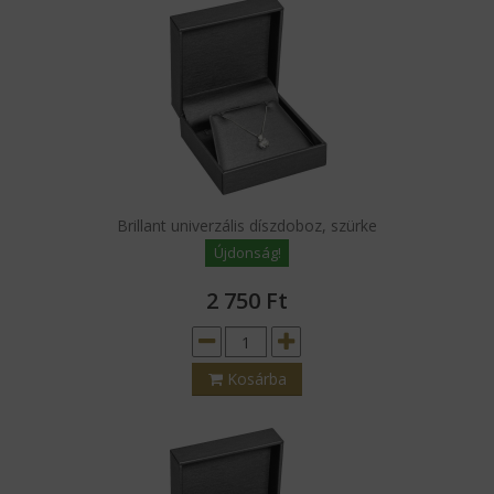
Brillant univerzális díszdoboz, szürke
Újdonság!
2 750
Ft
Kosárba