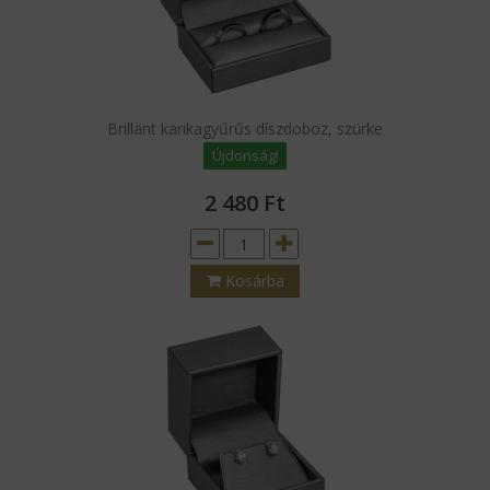
Brillant karikagyűrűs díszdoboz, szürke
Újdonság!
2 480
Ft
Kosárba