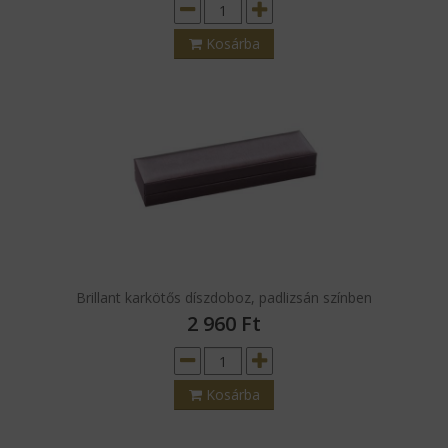
Brillant karkötős díszdoboz, fekete színben
2 960
Ft
Kosárba
Brillant karkötős díszdoboz, padlizsán színben
2 960
Ft