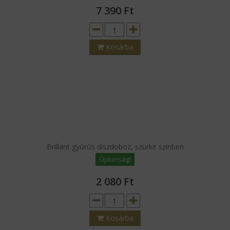
7 390
Ft
Kosárba
Brillant gyűrűs díszdoboz, szürke színben
Újdonság!
2 080
Ft