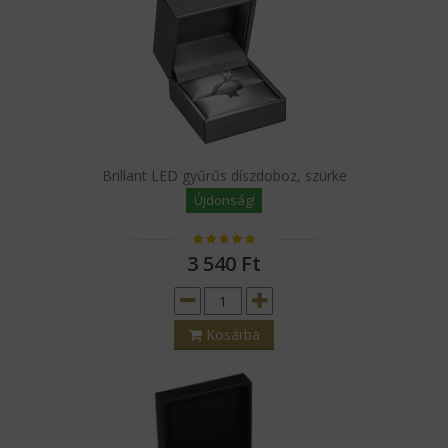
Brillant LED gyűrűs díszdoboz, szürke
Újdonság!
3 540
Ft
Kosárba