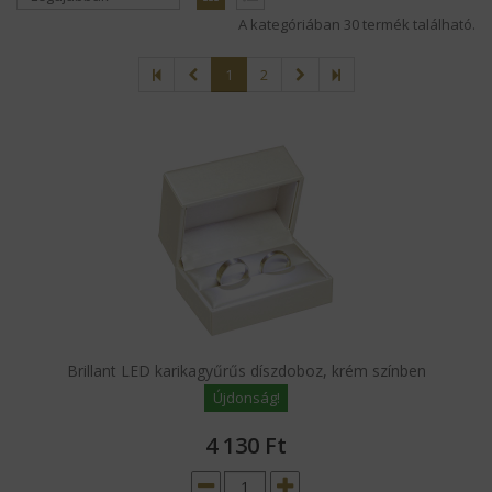
A kategóriában 30 termék található.
1
2
Brillant LED karikagyűrűs díszdoboz, krém színben
Újdonság!
4 130
Ft