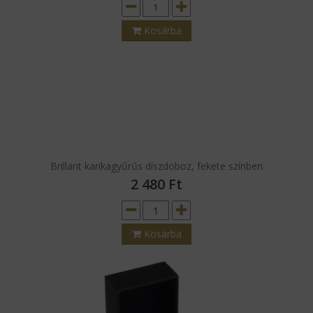
Brillant Collier díszdoboz, fekete színben
7 390
Ft
Kosárba
Brillant karikagyűrűs díszdoboz, fekete színben
2 480
Ft