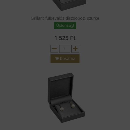
Brillant fülbevalós díszdoboz, szürke
Újdonság!
1 525
Ft
Kosárba