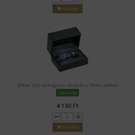
Kosárba
Brillant LED karikagyűrűs díszdoboz, fekete színben
Újdonság!
4 130
Ft
Kosárba