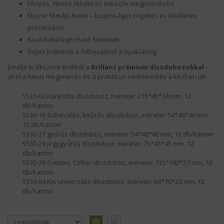
Fényes, fémes felület az exkluzív megjelenésért
Ékszer témájú betét – biztonságos rögzítés és tökéletes
prezentáció
Kívül-belül logózható felületek
Teljes kollekció a fülbevalótól a nyakláncig
Emelje ki ékszere értékét a
Brillant prémium díszdobozokkal
–
ahol a luxus megjelenés és a praktikus védelem kéz a kézben jár.
5530-03 Karkötős díszdoboz, méretei: 215*45*24 mm, 12
db/karton
5530-16 fülbevalós, kitűzős díszdoboz, méretei: 54*48*40 mm,
12 db/karton
5530-27 gyűrűs díszdoboz, méretei: 54*48*40 mm, 12 db/karton
5530-29 jegygyűrűs díszdoboz, méretei: 75*45*45 mm, 12
db/karton
5530-39 Szettes, Collier díszdoboz, méretei: 135*192*27 mm, 12
db/karton
5530-64 Kis univerzális díszdoboz, méretei: 64*70*23 mm, 12
db/karton