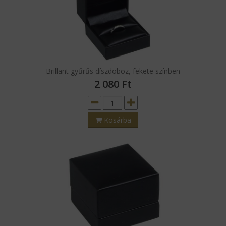
Kosárba
Brillant gyűrűs díszdoboz, fekete színben
2 080
Ft
Kosárba