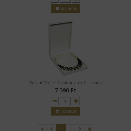
Brillant collier díszdoboz, Padlizsán színben
7 390
Ft
Kosárba
Brillant Collier díszdoboz, ekrü színben
7 390
Ft