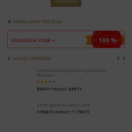
Email cím:
*
Elfogadom a webáruház
Adatkezelési Szabályzatát
.
*
Feliratkozás
VÁSÁRLÓI ÉRTÉKELÉSEK
100 %
Vásárlóink írták »
AKCIÓS TERMÉKEK
Sötétkék műanyag karórás vagy karláncos
díszdoboz
550
Ft
helyett
430
Ft