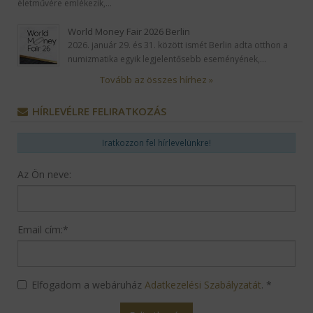
között
A Comptech Kft. ismét elnyerte a Dun & Bradstreet AAA minősítését.
Külön büszkeség számunkra,…
Rákóczi Szövetség - Esterházy-díjátadó 2026
A Rákóczi Szövetség 1991 óta minden év márciusában Esterházy János
életművére emlékezik,…
World Money Fair 2026 Berlin
2026. január 29. és 31. között ismét Berlin adta otthon a
numizmatika egyik legjelentősebb eseményének,…
Tovább az összes hírhez »
HÍRLEVÉLRE FELIRATKOZÁS
Iratkozzon fel hírlevelünkre!
Az Ön neve: