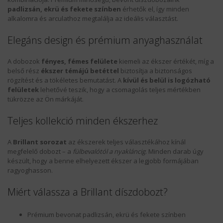
padlizsán, ekrü és fekete színben
érhetők el, így minden
alkalomra és arculathoz megtalálja az ideális választást.
KÍNÁLATUNK
Elegáns design és prémium anyaghasználat
HÍREK
A dobozok
fényes, fémes felülete
kiemeli az ékszer értékét, míg a
SZÁLLÍTÁS
belső rész
ékszer témájú betéttel
biztosítja a biztonságos
rögzítést és a tökéletes bemutatást. A
kívül és belül is logózható
felületek
lehetővé teszik, hogy a csomagolás teljes mértékben
MAGUNKRÓL
tükrözze az Ön márkáját.
KAPCSOLAT
Teljes kollekció minden ékszerhez
LOGÓZÁS
A
Brillant sorozat
az ékszerek teljes választékához kínál
megfelelő dobozt – a
fülbevalótól a nyakláncig
. Minden darab úgy
készült, hogy a benne elhelyezett ékszer a legjobb formájában
REFERENCIÁNK
ragyoghasson.
ÁSZF
Miért válassza a Brillant díszdobozt?
Prémium bevonat padlizsán, ekrü és fekete színben