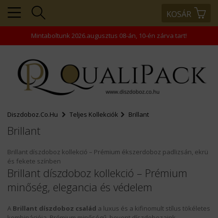
KOSÁR
+36203343866
+36203458445
Mintaboltunk 2026.augusztus 08-án, 10-én zárva tart!
+36202463938
rendeles@comptech-
kft.hu
Diszdoboz.co.hu
Teljes Kollekciók
Brillant
Brillant
Brillant díszdoboz kollekció – Prémium ékszerdoboz padlizsán, ekrü
és fekete színben
Brillant díszdoboz kollekció – Prémium
MENÜ
minőség, elegancia és védelem
KOSÁR
A
Brillant díszdoboz család
a luxus és a kifinomult stílus tökéletes
PROFIL
kombinációja. Prémium minőségű, bevont díszdobozaink