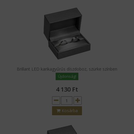
Kosárba
Brillant LED karikagyűrűs díszdoboz, szürke színben
Újdonság!
4 130
Ft
Kosárba