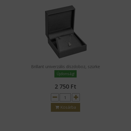
Brillant univerzális díszdoboz, szürke
Újdonság!
2 750
Ft
Kosárba