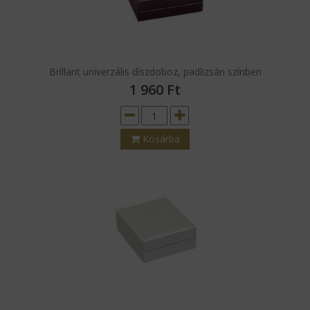
Brillant univerzális díszdoboz, padlizsán színben
1 960
Ft
Kosárba