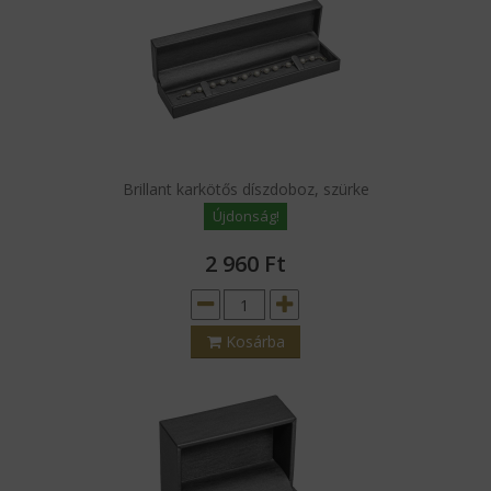
Brillant karkötős díszdoboz, szürke
Újdonság!
2 960
Ft
Kosárba