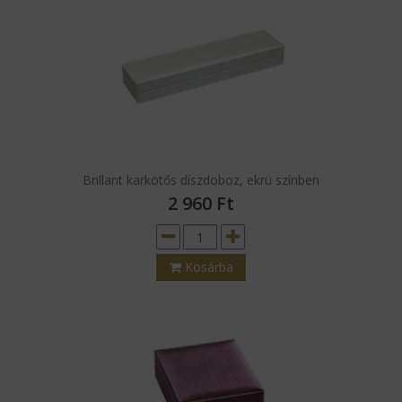
Kosárba
Brillant karkötős díszdoboz, ekrü színben
2 960
Ft
Kosárba