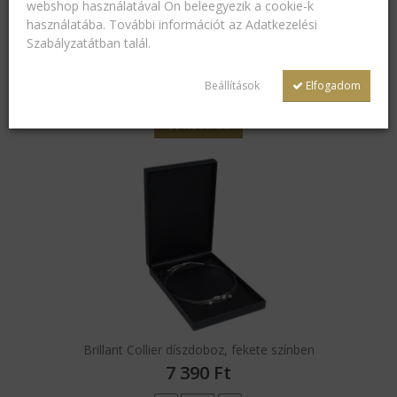
webshop használatával Ön beleegyezik a cookie-k
használatába. További információt az
Adatkezelési
Szabályzatátban
talál.
Beállítások
Elfogadom
Brillant univerzális díszdoboz, fekete színben
1 960
Ft
Kosárba