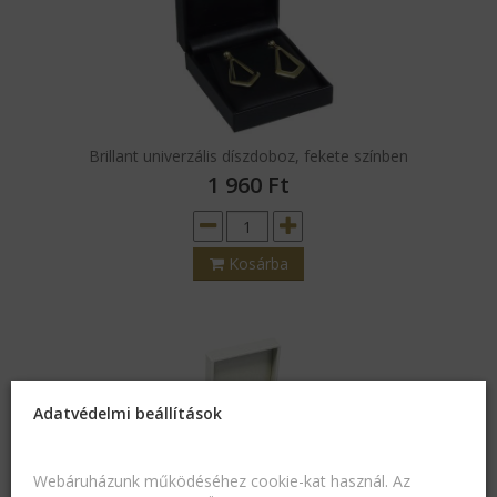
Brillant univerzális díszdoboz, fekete színben
1 960
Ft
Kosárba
Adatvédelmi beállítások
Webáruházunk működéséhez cookie-kat használ. Az