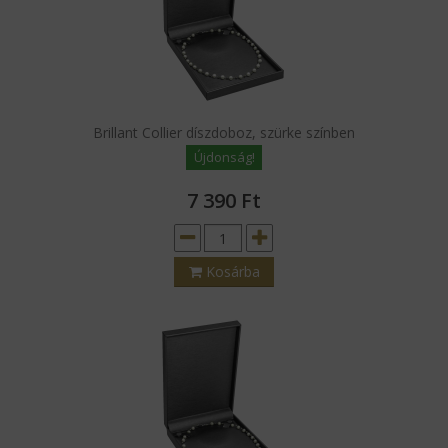
KÍNÁLATUNK
HÍREK
Brillant Collier díszdoboz, szürke színben
SZÁLLÍTÁS
Újdonság!
MAGUNKRÓL
7 390
Ft
KAPCSOLAT
Kosárba
LOGÓZÁS
REFERENCIÁNK
ÁSZF