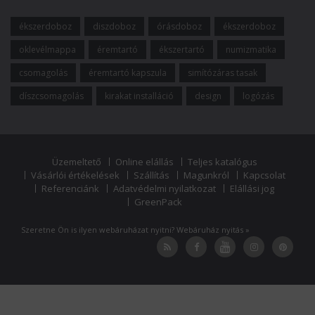
ékszerdoboz
diszdoboz
órásdoboz
ékszerdoboz
oklevélmappa
éremtartó
ékszertartó
numizmatika
csomagolás
éremtartó kapszula
simítózáras tasak
díszcsomagolás
kirakat installáció
design
logózás
Üzemeltető
Online elállás
Teljes katalógus
Vásárlói értékelések
Szállítás
Magunkról
Kapcsolat
Referenciánk
Adatvédelmi nyilatkozat
Elállási jog
GreenPack
Szeretne Ön is ilyen webáruházat nyitni?
Webáruház nyitás »