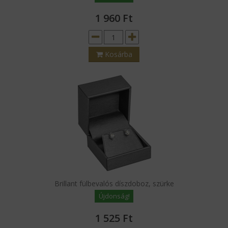
1 960
Ft
Kosárba
Brillant fülbevalós díszdoboz, szürke
Újdonság!
1 525
Ft