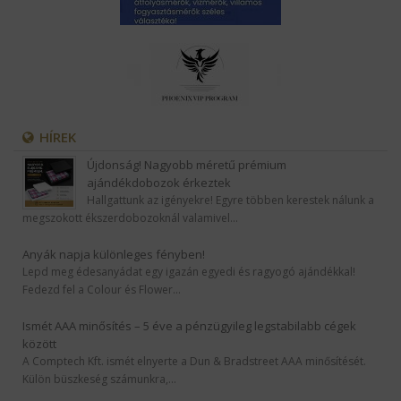
HÍREK
Újdonság! Nagyobb méretű prémium
ajándékdobozok érkeztek
Hallgattunk az igényekre! Egyre többen kerestek nálunk a
megszokott ékszerdobozoknál valamivel…
Anyák napja különleges fényben!
Lepd meg édesanyádat egy igazán egyedi és ragyogó ajándékkal!
Fedezd fel a Colour és Flower…
Ismét AAA minősítés – 5 éve a pénzügyileg legstabilabb cégek
között
A Comptech Kft. ismét elnyerte a Dun & Bradstreet AAA minősítését.
Külön büszkeség számunkra,…