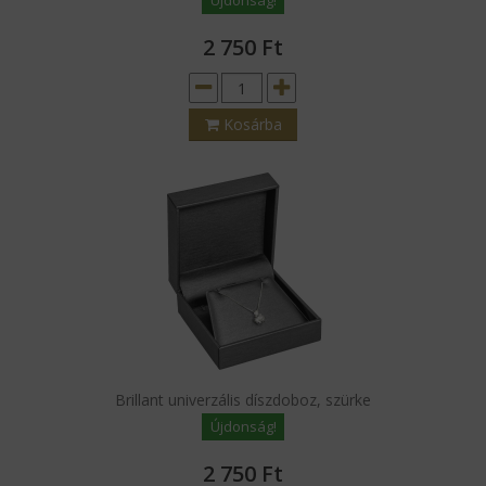
Újdonság!
2 750
Ft
Kosárba
Brillant univerzális díszdoboz, szürke
Újdonság!
2 750
Ft