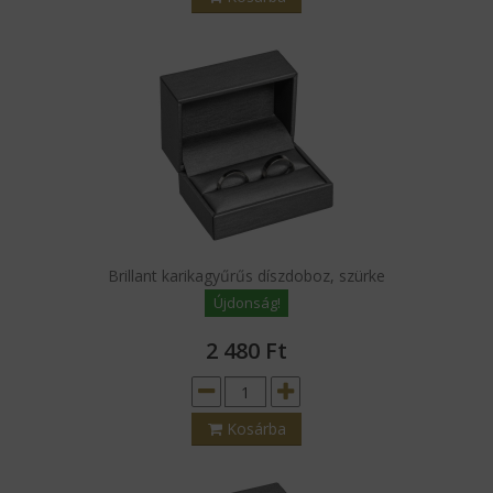
Brillant karikagyűrűs díszdoboz, szürke
Újdonság!
2 480
Ft
Kosárba