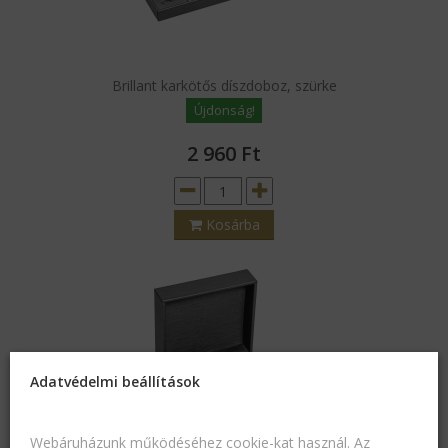
Brillant karkötős díszdoboz, szürke
Újdonság!
2 960
Ft
Kosárba
Adatvédelmi beállítások
Webáruházunk működéséhez cookie-kat használ. Az