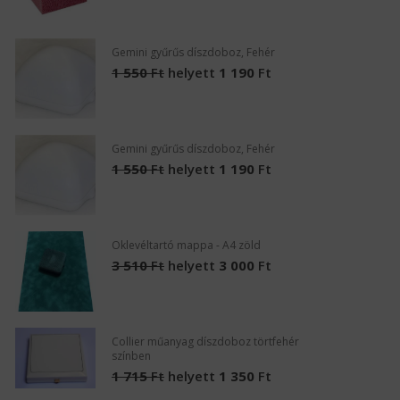
Gemini gyűrűs díszdoboz, Fehér
1 550
Ft
helyett
1 190
Ft
Gemini gyűrűs díszdoboz, Fehér
1 550
Ft
helyett
1 190
Ft
Oklevéltartó mappa - A4 zöld
3 510
Ft
helyett
3 000
Ft
Collier műanyag díszdoboz törtfehér
színben
1 715
Ft
helyett
1 350
Ft