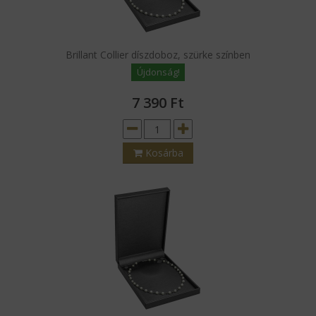
Brillant Collier díszdoboz, szürke színben
Újdonság!
7 390
Ft
Kosárba