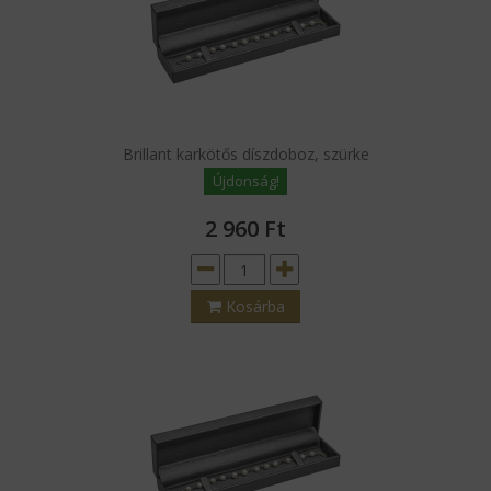
Brillant karkötős díszdoboz, szürke
Újdonság!
2 960
Ft
Kosárba