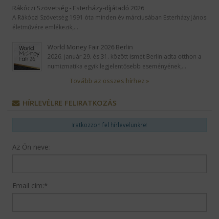
Rákóczi Szövetség - Esterházy-díjátadó 2026
A Rákóczi Szövetség 1991 óta minden év márciusában Esterházy János
életművére emlékezik,…
World Money Fair 2026 Berlin
2026. január 29. és 31. között ismét Berlin adta otthon a
numizmatika egyik legjelentősebb eseményének,…
Tovább az összes hírhez »
HÍRLEVÉLRE FELIRATKOZÁS
Iratkozzon fel hírlevelünkre!
Az Ön neve:
Email cím:
*