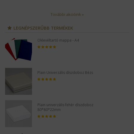
További akcióink »
LEGNÉPSZERŰBB TERMÉKEK
Oklevéltartó mappa - A4
Plain Univerzális díszdoboz Bézs
Plain univerzális fehér díszdoboz
80*80*22mm