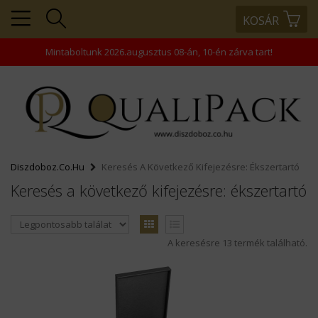
KOSÁR
+36203343866
+36203458445
Mintaboltunk 2026.augusztus 08-án, 10-én zárva tart!
+36202463938
rendeles@comptech-
kft.hu
Diszdoboz.co.hu
Keresés A Következő Kifejezésre: Ékszertartó
Keresés a következő kifejezésre: ékszertartó
A keresésre 13 termék található.
MENÜ
KOSÁR
PROFIL