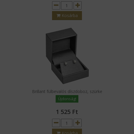
Kosárba
Brillant fülbevalós díszdoboz, szürke
Újdonság!
1 525
Ft
Kosárba