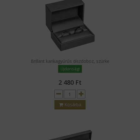
Brillant karikagyűrűs díszdoboz, szürke
Újdonság!
2 480
Ft
Kosárba