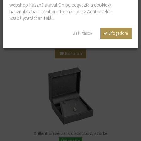
webshop használatával Ön beleegyezik a cookie-k
Brillant univerzális díszdoboz, szürke
használatába. További információt az
Adatkezelési
Újdonság!
Szabályzatátban
talál.
2 750
Ft
Beállítások
Elfogadom
Kosárba
Brillant univerzális díszdoboz, szürke