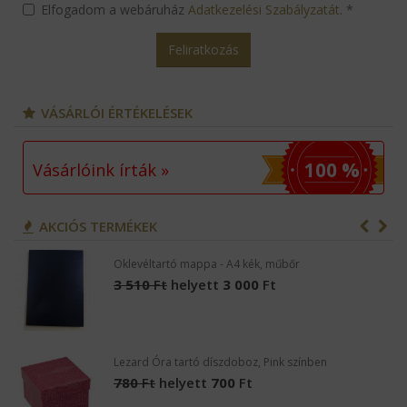
Elfogadom a webáruház
Adatkezelési Szabályzatát
.
*
Feliratkozás
VÁSÁRLÓI ÉRTÉKELÉSEK
100 %
Vásárlóink írták »
AKCIÓS TERMÉKEK
Oklevéltartó mappa - A4 kék, műbőr
3 510
Ft
helyett
3 000
Ft
Lezard Óra tartó díszdoboz, Pink színben
780
Ft
helyett
700
Ft