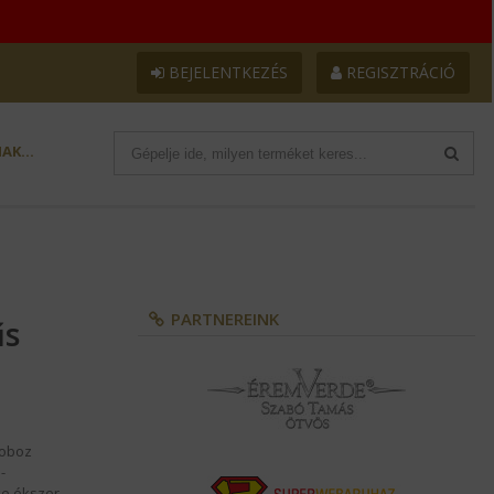
BEJELENTKEZÉS
REGISZTRÁCIÓ
AK...
PARTNEREINK
űs
doboz
-
ke ékszer