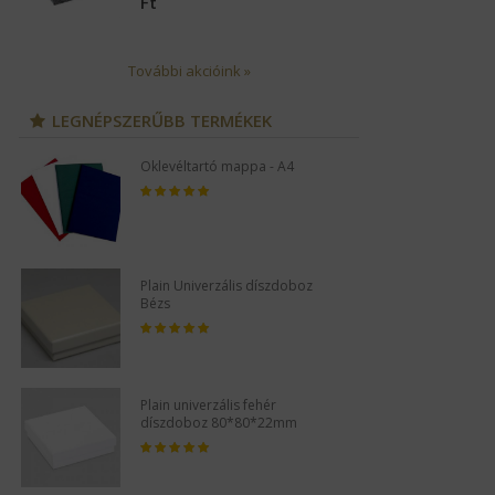
Ft
További akcióink »
LEGNÉPSZERŰBB TERMÉKEK
Oklevéltartó mappa - A4
O
Plain Univerzális díszdoboz
P
Bézs
B
Plain univerzális fehér
P
díszdoboz 80*80*22mm
d