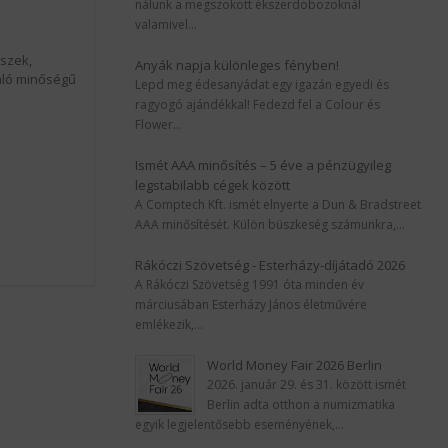
nálunk a megszokott ékszerdobozoknál
valamivel…
észek,
Anyák napja különleges fényben!
áló minőségű
Lepd meg édesanyádat egy igazán egyedi és
ragyogó ajándékkal! Fedezd fel a Colour és
Flower…
Ismét AAA minősítés – 5 éve a pénzügyileg
legstabilabb cégek között
A Comptech Kft. ismét elnyerte a Dun & Bradstreet
AAA minősítését. Külön büszkeség számunkra,…
Rákóczi Szövetség - Esterházy-díjátadó 2026
A Rákóczi Szövetség 1991 óta minden év
márciusában Esterházy János életművére
emlékezik,…
World Money Fair 2026 Berlin
2026. január 29. és 31. között ismét
Berlin adta otthon a numizmatika
egyik legjelentősebb eseményének,…