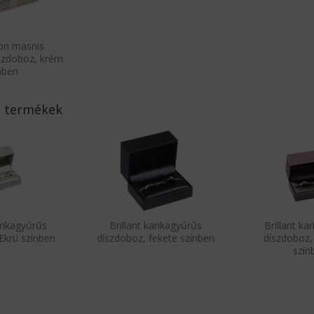
ion masnis
íszdoboz, krém
nben
 termékek
arikagyűrűs
Brillant karikagyűrűs
Brillant ka
Ekrü színben
díszdoboz, fekete színben
díszdoboz,
szín