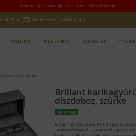
Mintaboltunk 2026.augusztus 08-án, 10-én zárva tart!
202463938
rendeles@comptech-kft.hu
SZÁLLÍTÁS
MAGUNKRÓL
KAPCSOLAT
TOVÁBBI
űs Díszdoboz, Szürke
Brillant karikagyűr
díszdoboz, szürke
Újdonság!
Brillant minőségi bevont karikagyűrűs dísz
Termékinformáció "Ékszertartók gyűrűkhöz 
karikagyűrűkhöz" A BRILLIANT sorozat szür