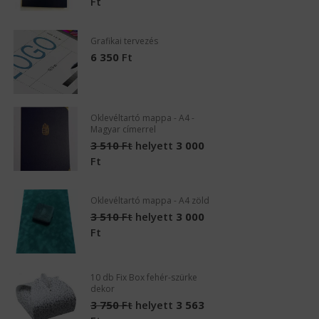
Ft
F
Grafikai tervezés
G
F
6 350
Ft
1
F
Oklevéltartó mappa - A4 -
L
Magyar címerrel
P
3 510
Ft
helyett
3 000
Ft
Oklevéltartó mappa - A4 zöld
O
3 510
Ft
helyett
3 000
3
Ft
F
10 db Fix Box fehér-szürke
S
dekor
v
3 750
Ft
helyett
3 563