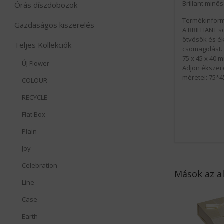
Brillant minő
Órás díszdobozok
Termékinform
Gazdaságos kiszerelés
A BRILLIANT s
ötvösök és é
Teljes Kollekciók
csomagolást.
75 x 45 x 40 
ÚJ Flower
Adjon ékszere
méretei: 75*
COLOUR
RECYCLE
Flat Box
Plain
Joy
Celebration
Mások az al
Line
Case
Earth