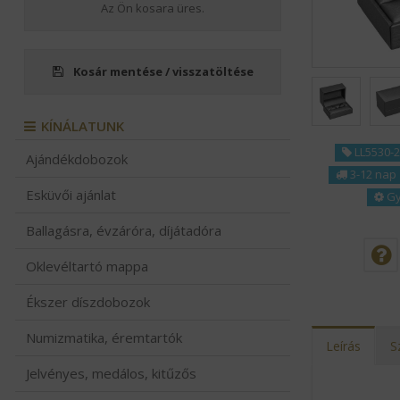
Az Ön kosara üres.
KÍNÁLATUNK
Kosár mentése / visszatöltése
HÍREK
SZÁLLÍTÁS
KÍNÁLATUNK
LL5530-2
Ajándékdobozok
MAGUNKRÓL
3-12 nap
Esküvői ajánlat
Gy
KAPCSOLAT
Ballagásra, évzáróra, díjátadóra
LOGÓZÁS
Oklevéltartó mappa
REFERENCIÁNK
Ékszer díszdobozok
ÁSZF
Numizmatika, éremtartók
Leírás
S
Jelvényes, medálos, kitűzős