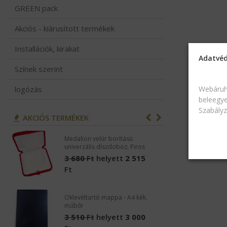
GREEN pack
Akciós - kiárusított termékek
Installációk, kirakat
Adatvéd
Színek szerint
Webáruh
logózás
beleegye
Szabály
AKCIÓS TERMÉKEK
Medalion velúr borítású
C
univerzális díszdoboz, Piros
t
3 680
Ft
helyett
2 515
1
Ft
F
Oklevéltartó mappa - A4 kék,
G
műbőr
F
3 510
Ft
helyett
3 000
1