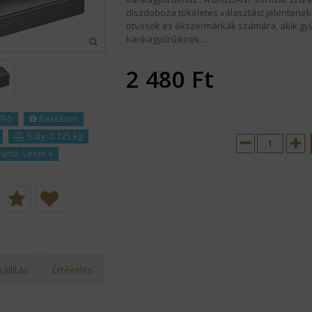
díszdoboza tökéletes választást jelentene
ötvösök és ékszermárkák számára, akik gy
karikagyűrűiknek…
2 480
Ft
9-5
Raktáron
Súly: 0.125 kg
ártó:
Leser
»
zállítás
Értékelés