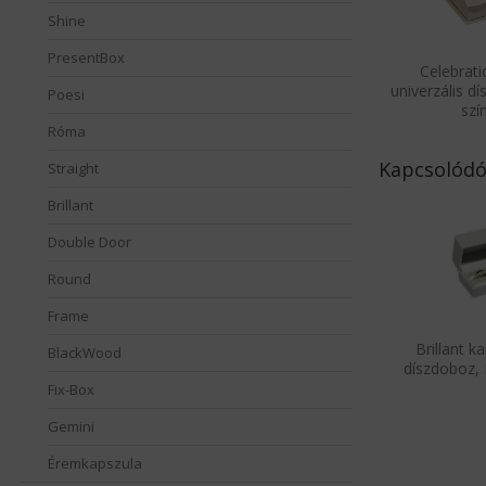
Shine
PresentBox
Celebrat
univerzális d
Poesi
szí
Róma
Kapcsolódó
Straight
Brillant
Double Door
Round
Frame
Brillant k
BlackWood
díszdoboz, 
Fix-Box
Gemini
Éremkapszula