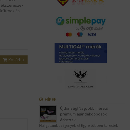
k ékszerészek,
űrűiknek és
Kosárba
HÍREK
Újdonság! Nagyobb méretű
prémium ajándékdobozok
érkeztek
Hallgattunk az igényekre! Egyre többen kerestek