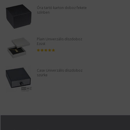
Óra tartó karton doboz fekete
Ó
színben
s
Plain Univerzális díszdoboz
P
Ezüst
E
Case Univerzális díszdoboz
C
szürke
s