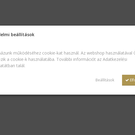
elmi beállítások
ázunk működéséhez cookie-kat használ. Az webshop használatával 
zik a cookie-k használatába. További információt az
Adatkezelési
zatátban
talál.
Beállítások
El
ollier műanyag díszdoboz
Medalion velúr borítású
örtfehér színben
univerzális díszdoboz, Pi
 715
Ft
helyett
1 350
3 680
Ft
helyett
2 
t
Ft
emini gyűrűs díszdoboz,
Oklevéltartó mappa - A4 
ehér
műbőr
 550
Ft
helyett
1 190
3 510
Ft
helyett
3 