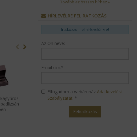
Tovább az összes hírhez »
HÍRLEVÉLRE FELIRATKOZÁS
Iratkozzon fel hírlevelünkre!
Az Ön neve:
Email cím:
*
Elfogadom a webáruház
Adatkezelési
Szabályzatát
.
*
rikagyűrűs
Poesie karikagyűrűs
Poesie kari
 padlizsán
díszdoboz, fekete
díszdoboz,
ben
Feliratkozás