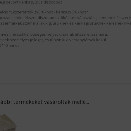
ségi bevont karikagyűrűs díszdoboz
áció "Ékszertartók gyűrűkhöz - karikagyűrűkhöz"
orozat szürke ékszer díszdoboza tökéletes választást jelentenek ékszer
kszermárkák számára, akik gyűrűiknek és karikagyűrűiknek keresnek kiv
mm-es méretükkel bőséges helyet kínálnak ékszerei számára.
inek személyes jelleget, és tűnjön ki a versenytársak közül.
45*40mm-es
ábbi termékeket vásárolták mellé...