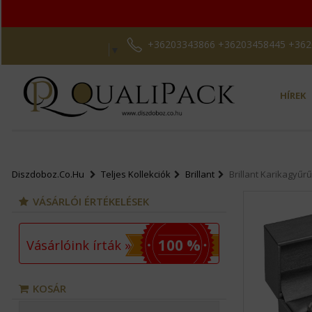
+36203343866
+36203343866 +36203458445 +36
+36203458445
Select Language
▼
+36202463938
HÍREK
rendeles@comptech-
kft.hu
Diszdoboz.co.hu
Teljes Kollekciók
Brillant
Brillant Karikagyűr
VÁSÁRLÓI ÉRTÉKELÉSEK
100 %
Vásárlóink írták »
MENÜ
KOSÁR
KOSÁR
PROFIL