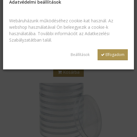
Adatvédelmi beállítások
Webáruházunk működéséhez cookie-kat használ. Az
Éremkapszula 32 mm éremhez 10 db/csomag
webshop használatával Ön beleegyezik a cookie-k
használatába. További információt az
Adatkezelési
1 095
Ft
Szabályzatátban
talál.
Egységár: 109 Ft/db
Beállítások
Elfogadom
Kosárba