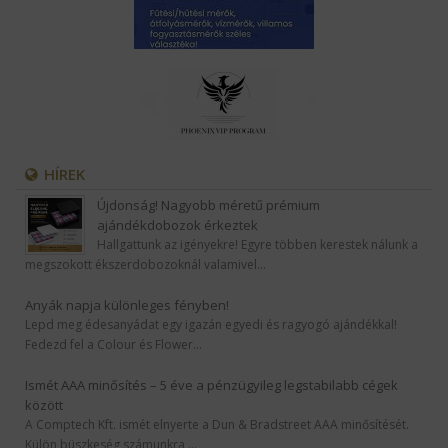
HÍREK
Újdonság! Nagyobb méretű prémium
ajándékdobozok érkeztek
Hallgattunk az igényekre! Egyre többen kerestek nálunk a
megszokott ékszerdobozoknál valamivel…
Anyák napja különleges fényben!
Lepd meg édesanyádat egy igazán egyedi és ragyogó ajándékkal!
Fedezd fel a Colour és Flower…
Ismét AAA minősítés – 5 éve a pénzügyileg legstabilabb cégek
között
A Comptech Kft. ismét elnyerte a Dun & Bradstreet AAA minősítését.
Külön büszkeség számunkra,…