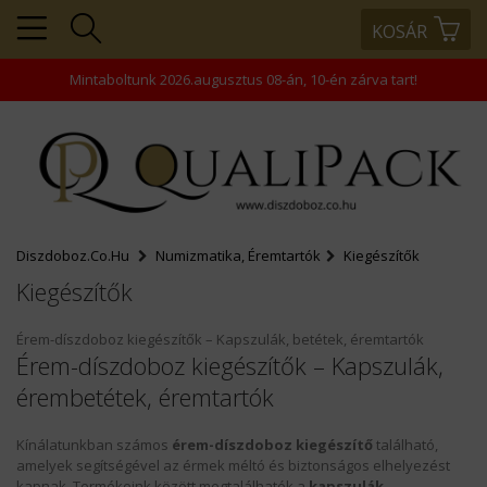
KOSÁR
+36203343866
+36203458445
Mintaboltunk 2026.augusztus 08-án, 10-én zárva tart!
+36202463938
rendeles@comptech-
kft.hu
Diszdoboz.co.hu
Numizmatika, Éremtartók
Kiegészítők
Kiegészítők
Érem-díszdoboz kiegészítők – Kapszulák, betétek, éremtartók
Érem-díszdoboz kiegészítők – Kapszulák,
érembetétek, éremtartók
MENÜ
KOSÁR
Kínálatunkban számos
érem-díszdoboz kiegészítő
található,
amelyek segítségével az érmek méltó és biztonságos elhelyezést
PROFIL
kapnak. Termékeink között megtalálhatók a
kapszulák
,