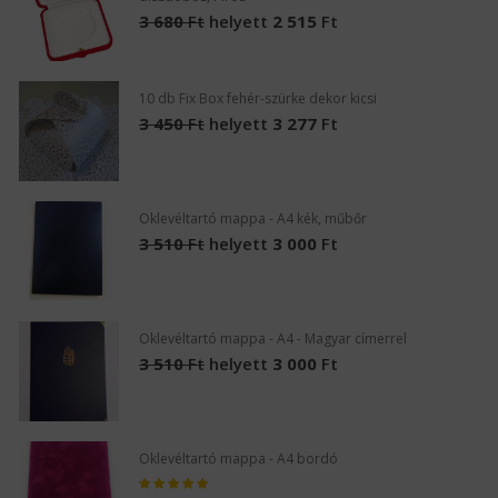
3 680
Ft
helyett
2 515
Ft
10 db Fix Box fehér-szürke dekor kicsi
3 450
Ft
helyett
3 277
Ft
Oklevéltartó mappa - A4 kék, műbőr
3 510
Ft
helyett
3 000
Ft
Oklevéltartó mappa - A4 - Magyar címerrel
3 510
Ft
helyett
3 000
Ft
Oklevéltartó mappa - A4 bordó