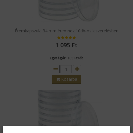
Éremkapszula 34 mm éremhez 10db-os kiszerelésben
1 095
Ft
Egységár: 109 Ft/db
Kosárba