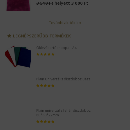
3 510
Ft
helyett
3 000
Ft
További akcióink »
LEGNÉPSZERŰBB TERMÉKEK
Oklevéltartó mappa - A4
Plain Univerzális díszdoboz Bézs
Plain univerzális fehér díszdoboz
80*80*22mm