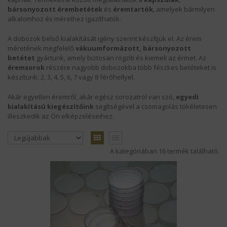
bársonyozott érembetétek
és
éremtartók
, amelyek bármilyen
alkalomhoz és mérethez igazíthatók.
KÍNÁLATUNK
A dobozok belső kialakítását igény szerint készítjük el. Az érem
HÍREK
méretének megfelelő
vákuumformázott, bársonyozott
betétet
gyártunk, amely biztosan rögzíti és kiemeli az érmet. Az
éremsorok
részére nagyobb dobozokba több fészkes betéteket is
SZÁLLÍTÁS
készítünk: 2, 3, 4, 5, 6, 7 vagy 8 férőhellyel.
MAGUNKRÓL
Akár egyetlen éremről, akár egész sorozatról van szó,
egyedi
kialakítású kiegészítőink
segítségével a csomagolás tökéletesen
illeszkedik az Ön elképzeléseihez.
KAPCSOLAT
LOGÓZÁS
A kategóriában 16 termék található.
REFERENCIÁNK
ÁSZF