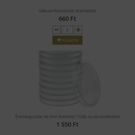
Vákuumformázott érembetét
660
Ft
Kosárba
Éremkapszula 46 mm éremhez 10db-os kiszerelésben
1 550
Ft