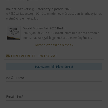
Rákóczi Szövetség - Esterházy-díjátadó 2026
A Rákóczi Szövetség 1991 óta minden év márciusában Esterházy János
életművére emlékezik,…
World Money Fair 2026 Berlin
2026. január 29. és 31. között ismét Berlin adta otthon a
numizmatika egyik legjelentősebb eseményének,…
Tovább az összes hírhez »
HÍRLEVÉLRE FELIRATKOZÁS
Iratkozzon fel hírlevelünkre!
Az Ön neve:
Email cím:
*