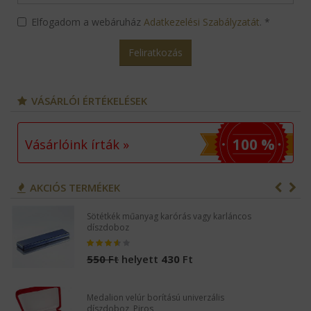
Elfogadom a webáruház
Adatkezelési Szabályzatát
.
*
Feliratkozás
VÁSÁRLÓI ÉRTÉKELÉSEK
100 %
Vásárlóink írták »
AKCIÓS TERMÉKEK
Sötétkék műanyag karórás vagy karláncos
díszdoboz
550
Ft
helyett
430
Ft
Medalion velúr borítású univerzális
díszdoboz, Piros