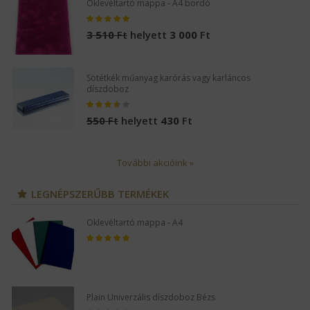
Oklevéltartó mappa - A4 bordó
3 510
Ft
helyett
3 000
Ft
Sötétkék műanyag karórás vagy karláncos
díszdoboz
550
Ft
helyett
430
Ft
További akcióink »
LEGNÉPSZERŰBB TERMÉKEK
Oklevéltartó mappa - A4
Plain Univerzális díszdoboz Bézs