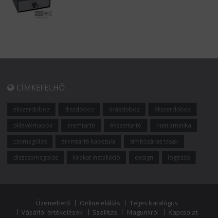
CÍMKEFELHŐ
ékszerdoboz
diszdoboz
órásdoboz
ékszerdoboz
oklevélmappa
éremtartó
ékszertartó
numizmatika
csomagolás
éremtartó kapszula
simítózáras tasak
díszcsomagolás
kirakat installáció
design
logózás
Üzemeltető
Online elállás
Teljes katalógus
Vásárlói értékelések
Szállítás
Magunkról
Kapcsolat