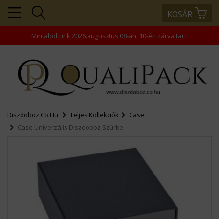
KOSÁR
+36203343866
+36203458445
Mintaboltunk 2026.augusztus 08-án, 10-én zárva tart!
+36202463938
rendeles@comptech-
kft.hu
Diszdoboz.co.hu
Teljes Kollekciók
Case
Case Univerzális Díszdoboz Szürke
MENÜ
KOSÁR
PROFIL