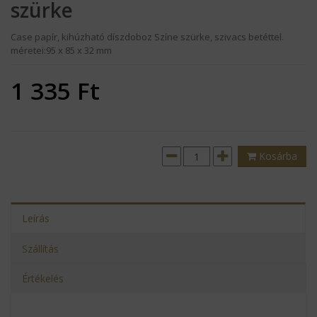
szürke
Case papír, kihúzható díszdoboz Színe szürke, szivacs betéttel.
méretei:95 x 85 x 32 mm
1 335
Ft
Kosárba
Leírás
Szállítás
Értékelés