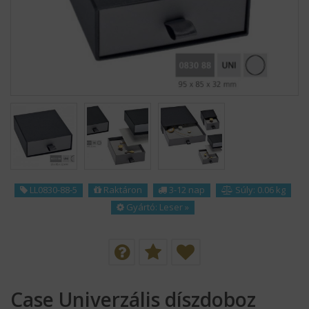
KÍNÁLATUNK
HÍREK
SZÁLLÍTÁS
MAGUNKRÓL
KAPCSOLAT
LL0830-88-5
Raktáron
3-12 nap
Súly: 0.06 kg
LOGÓZÁS
Gyártó:
Leser
»
REFERENCIÁNK
ÁSZF
Case Univerzális díszdoboz