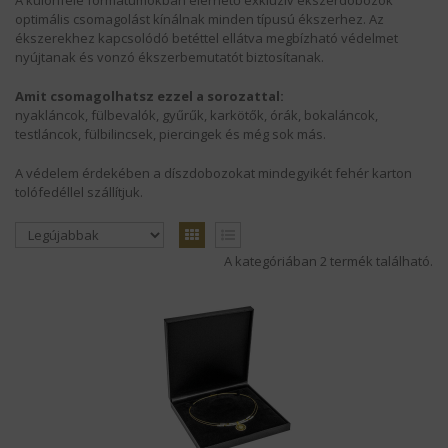
A különféle formátumokban elérhető exkluzív ékszerdobozok
optimális csomagolást kínálnak minden típusú ékszerhez. Az
ékszerekhez kapcsolódó betéttel ellátva megbízható védelmet
KÍNÁLATUNK
nyújtanak és vonzó ékszerbemutatót biztosítanak.
HÍREK
Amit csomagolhatsz ezzel a sorozattal:
nyakláncok, fülbevalók, gyűrűk, karkötők, órák, bokaláncok,
testláncok, fülbilincsek, piercingek és még sok más.
SZÁLLÍTÁS
A védelem érdekében a díszdobozokat mindegyikét fehér karton
MAGUNKRÓL
tolófedéllel szállítjuk.
KAPCSOLAT
A kategóriában 2 termék található.
LOGÓZÁS
REFERENCIÁNK
ÁSZF