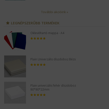
További akcióink »
LEGNÉPSZERŰBB TERMÉKEK
Oklevéltartó mappa - A4
Plain Univerzális díszdoboz Bézs
Plain univerzális fehér díszdoboz
80*80*22mm