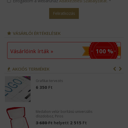
Elfogadom a webáruház
Adatkezelési Szabályzatát
.
*
Feliratkozás
VÁSÁRLÓI ÉRTÉKELÉSEK
100 %
Vásárlóink írták »
AKCIÓS TERMÉKEK
Grafikai tervezés
6 350
Ft
Medalion velúr borítású univerzális
díszdoboz, Piros
3 680
Ft
helyett
2 515
Ft