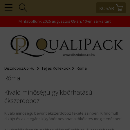
KOSÁR
+36203343866
+36203458445
Mintaboltunk 2026.augusztus 08-án, 10-én zárva tart!
+36202463938
rendeles@comptech-
kft.hu
Diszdoboz.co.hu
Teljes Kollekciók
Róma
Róma
Kiváló minőségű gyíkbőrhatású
ékszerdoboz
MENÜ
Kiváló minőségű bevont ékszerdoboz fekete színben. Kifinomult
KOSÁR
dizájn és az elegáns kígyóbőr bevonat a tökéletes megjelenésben!
PROFIL