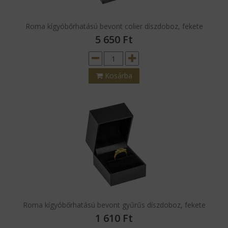
Roma kígyóbőrhatású bevont colier díszdoboz, fekete
5 650
Ft
Kosárba
Roma kígyóbőrhatású bevont gyűrűs díszdoboz, fekete
1 610
Ft