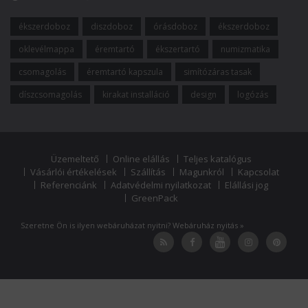
ékszerdoboz
diszdoboz
órásdoboz
ékszerdoboz
oklevélmappa
éremtartó
ékszertartó
numizmatika
csomagolás
éremtartó kapszula
simítózáras tasak
díszcsomagolás
kirakat installáció
design
logózás
Üzemeltető
Online elállás
Teljes katalógus
Vásárlói értékelések
Szállítás
Magunkról
Kapcsolat
Referenciánk
Adatvédelmi nyilatkozat
Elállási jog
GreenPack
Szeretne Ön is ilyen webáruházat nyitni?
Webáruház nyitás »