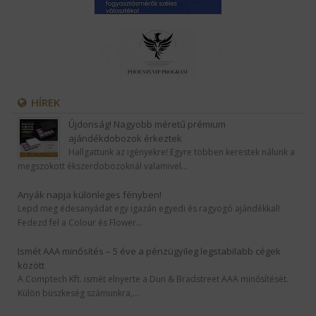
HÍREK
Újdonság! Nagyobb méretű prémium
ajándékdobozok érkeztek
Hallgattunk az igényekre! Egyre többen kerestek nálunk a
megszokott ékszerdobozoknál valamivel…
Anyák napja különleges fényben!
Lepd meg édesanyádat egy igazán egyedi és ragyogó ajándékkal!
Fedezd fel a Colour és Flower…
Ismét AAA minősítés – 5 éve a pénzügyileg legstabilabb cégek
között
A Comptech Kft. ismét elnyerte a Dun & Bradstreet AAA minősítését.
Külön büszkeség számunkra,…