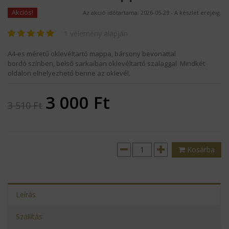
Akciós!
Az akció időtartama: 2026-05-29 - A készlet erejéig.
1
vélemény alapján
A4-es méretű oklevéltartó mappa, bársony bevonattal
bordó színben, belső sarkaiban oklevéltartó szalaggal Mindkét
oldalon elhelyezhető benne az oklevél.
3 000
Ft
3 510
Ft
Kosárba
Leírás
Szállítás