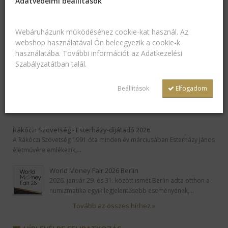
Adatvédelmi beállítások
Hallgattunk az igényekre! Egyre többen kerestek nálunk a
megszokott ékszerdobozoknál valamivel…
Webáruházunk működéséhez cookie-kat használ. Az
Anyák napja különleges fényben!
webshop használatával Ön beleegyezik a cookie-k
Lepd meg édesanyádat egy igazán egyedi és ragyogó ajándékkal!
használatába. További információt az
Adatkezelési
Fedezd fel a Colour és Flower…
Szabályzatátban
talál.
Ismét AAA minősítés – 5 éve a pénzügyileg legstabilabb cégek
Beállítások
Elfogadom
között
A Comptech Kft. ismét elnyerte a Dun & Bradstreet AAA minősítését.
Külön büszkeség számunkra,…
Rákóczi Szövetség - Esterházy-díjátadó 2026
A Rákóczi Szövetség 1991 óta minden év márciusában Esterházy János
életművére emlékezik,…
World Money Fair 2026 Berlin
2026. január 29. és 31. között ismét Berlin adta otthon a
numizmatika egyik legjelentősebb eseményének,…
Tovább az összes hírhez »