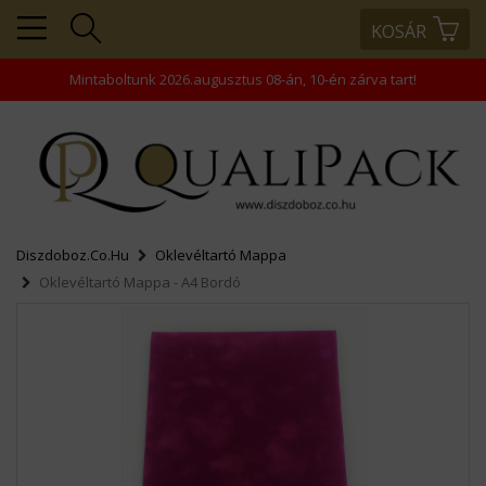
KOSÁR
+36203343866
+36203458445
Mintaboltunk 2026.augusztus 08-án, 10-én zárva tart!
+36202463938
rendeles@comptech-
kft.hu
Diszdoboz.co.hu
Oklevéltartó Mappa
Oklevéltartó Mappa - A4 Bordó
MENÜ
KOSÁR
PROFIL