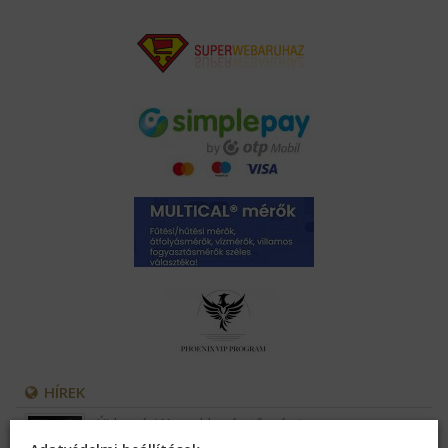
HÍREK
Újdonság! Nagyobb méretű prémium
ajándékdobozok érkeztek