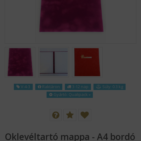
KÍNÁLATUNK
HÍREK
SZÁLLÍTÁS
MAGUNKRÓL
KAPCSOLAT
V-4-3
Raktáron
3-12 nap
Súly: 0.3 kg
LOGÓZÁS
Gyártó:
Qualipack
»
REFERENCIÁNK
ÁSZF
Oklevéltartó mappa - A4 bordó