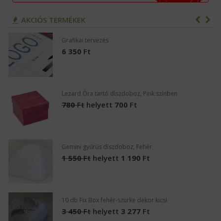
AKCIÓS TERMÉKEK
Grafikai tervezés
6 350
Ft
Lezard Óra tartó díszdoboz, Pink színben
780
Ft
helyett
700
Ft
Gemini gyűrűs díszdoboz, Fehér
1 550
Ft
helyett
1 190
Ft
10 db Fix Box fehér-szürke dekor kicsi
3 450
Ft
helyett
3 277
Ft