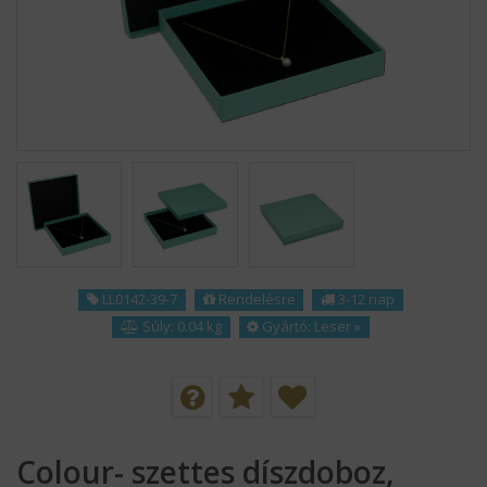
KÍNÁLATUNK
HÍREK
SZÁLLÍTÁS
MAGUNKRÓL
KAPCSOLAT
LL0142-39-7
Rendelésre
3-12 nap
LOGÓZÁS
Súly: 0.04 kg
Gyártó:
Leser
»
REFERENCIÁNK
ÁSZF
Colour- szettes díszdoboz,