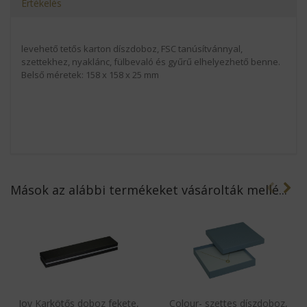
Értékelés
levehető tetős karton díszdoboz, FSC tanúsítvánnyal,
szettekhez, nyaklánc, fülbevaló és gyűrű elhelyezhető benne.
Belső méretek: 158 x 158 x 25 mm
Mások az alábbi termékeket vásárolták mellé...
Joy Karkötős doboz fekete,
Colour- szettes díszdoboz,