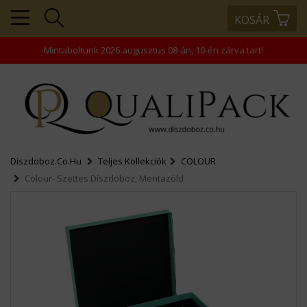
KOSÁR
+36203343866
+36203458445
Mintaboltunk 2026.augusztus 08-án, 10-én zárva tart!
+36202463938
rendeles@comptech-
kft.hu
Diszdoboz.co.hu
Teljes Kollekciók
COLOUR
Colour- Szettes Díszdoboz, Mentazöld
MENÜ
KOSÁR
PROFIL