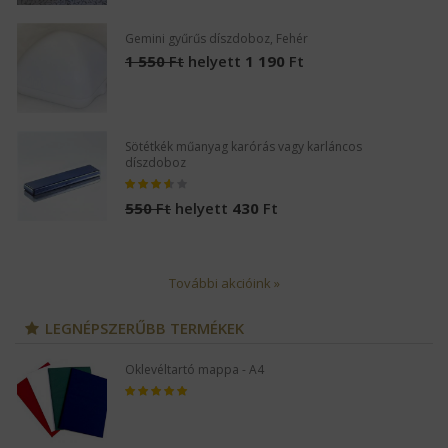
Gemini gyűrűs díszdoboz, Fehér
1 550
Ft
helyett
1 190
Ft
Sötétkék műanyag karórás vagy karláncos
díszdoboz
550
Ft
helyett
430
Ft
További akcióink »
LEGNÉPSZERŰBB TERMÉKEK
Oklevéltartó mappa - A4