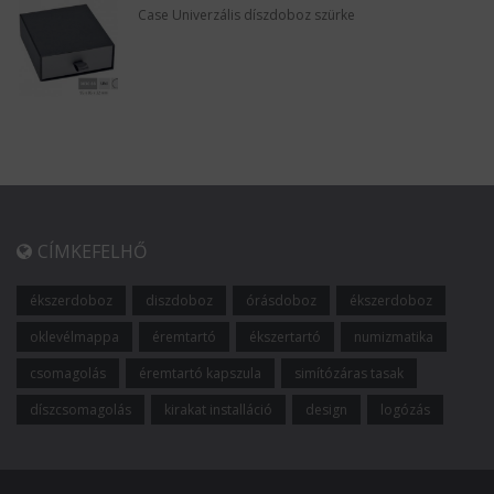
Case Univerzális díszdoboz szürke
CÍMKEFELHŐ
ékszerdoboz
diszdoboz
órásdoboz
ékszerdoboz
oklevélmappa
éremtartó
ékszertartó
numizmatika
csomagolás
éremtartó kapszula
simítózáras tasak
díszcsomagolás
kirakat installáció
design
logózás