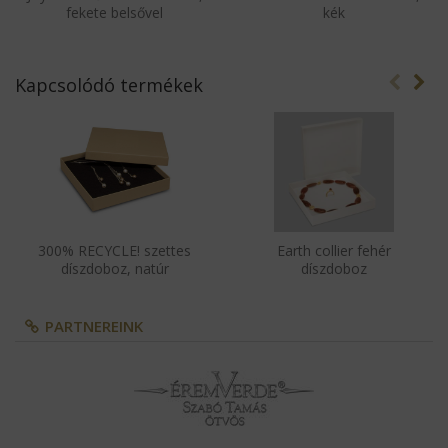
fekete belsővel
kék
Kapcsolódó termékek
300% RECYCLE! szettes
Earth collier fehér
díszdoboz, natúr
díszdoboz
PARTNEREINK