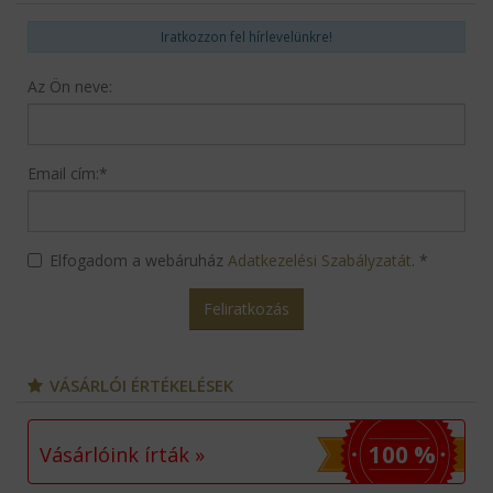
Iratkozzon fel hírlevelünkre!
Az Ön neve:
Email cím:
*
Elfogadom a webáruház
Adatkezelési Szabályzatát
.
*
Feliratkozás
VÁSÁRLÓI ÉRTÉKELÉSEK
100 %
Vásárlóink írták »