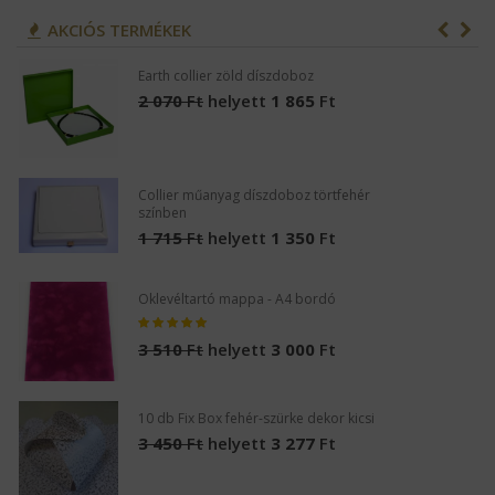
AKCIÓS TERMÉKEK
Earth collier zöld díszdoboz
2 070
Ft
helyett
1 865
Ft
Collier műanyag díszdoboz törtfehér
színben
1 715
Ft
helyett
1 350
Ft
Oklevéltartó mappa - A4 bordó
3 510
Ft
helyett
3 000
Ft
10 db Fix Box fehér-szürke dekor kicsi
3 450
Ft
helyett
3 277
Ft