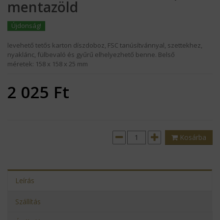
mentazöld
Újdonság!
levehető tetős karton díszdoboz, FSC tanúsítvánnyal, szettekhez,
nyaklánc, fülbevaló és gyűrű elhelyezhető benne. Belső
méretek: 158 x 158 x 25 mm
2 025
Ft
Kosárba
Leírás
Szállítás