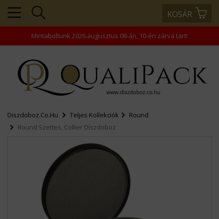
KOSÁR
+36203343866
+36203458445
Mintaboltunk 2026.augusztus 08-án, 10-én zárva tart!
+36202463938
rendeles@comptech-
kft.hu
Diszdoboz.co.hu
Teljes Kollekciók
Round
Round Szettes, Collier Díszdoboz
MENÜ
KOSÁR
PROFIL