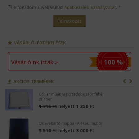
Elfogadom a webáruház
Adatkezelési Szabályzatát
.
*
Feliratkozás
VÁSÁRLÓI ÉRTÉKELÉSEK
100 %
Vásárlóink írták »
AKCIÓS TERMÉKEK
Collier műanyag díszdoboz törtfehér
színben
1 715
Ft
helyett
1 350
Ft
Oklevéltartó mappa - A4 kék, műbőr
3 510
Ft
helyett
3 000
Ft