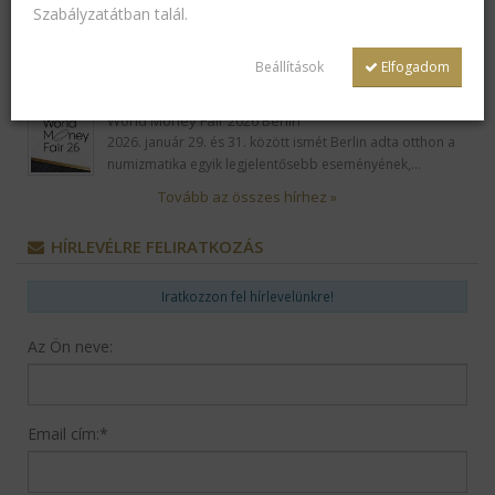
Szabályzatátban
talál.
Rákóczi Szövetség - Esterházy-díjátadó 2026
A Rákóczi Szövetség 1991 óta minden év márciusában Esterházy János
Beállítások
Elfogadom
életművére emlékezik,…
World Money Fair 2026 Berlin
2026. január 29. és 31. között ismét Berlin adta otthon a
numizmatika egyik legjelentősebb eseményének,…
Tovább az összes hírhez »
HÍRLEVÉLRE FELIRATKOZÁS
Iratkozzon fel hírlevelünkre!
Az Ön neve:
Email cím:
*