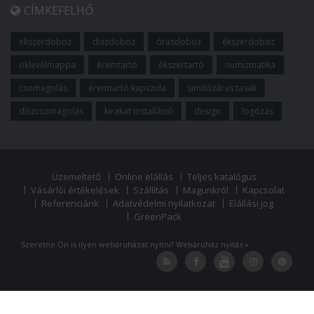
CÍMKEFELHŐ
ékszerdoboz
diszdoboz
órásdoboz
ékszerdoboz
oklevélmappa
éremtartó
ékszertartó
numizmatika
csomagolás
éremtartó kapszula
simítózáras tasak
díszcsomagolás
kirakat installáció
design
logózás
Üzemeltető
Online elállás
Teljes katalógus
Vásárlói értékelések
Szállítás
Magunkról
Kapcsolat
Referenciánk
Adatvédelmi nyilatkozat
Elállási jog
GreenPack
Szeretne Ön is ilyen webáruházat nyitni?
Webáruház nyitás »