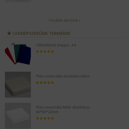
További akcióink »
LEGNÉPSZERŰBB TERMÉKEK
Oklevéltartó mappa - A4
Plain Univerzális díszdoboz Bézs
Plain univerzális fehér díszdoboz
80*80*22mm