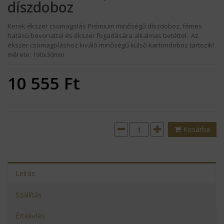
díszdoboz
Kerek ékszer csomagolás Prémium minőségű díszdoboz, fémes
hatású bevonattal és ékszer fogadására alkalmas betéttel. Az
ékszer csomagoláshoz kiváló minőségű külső kartondoboz tartozik!
mérete: 190x30mm
10 555
Ft
Kosárba
Leírás
Szállítás
Értékelés