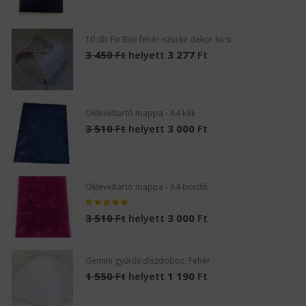
10 db Fix Box fehér-szürke dekor kicsi
3 450
Ft
helyett
3 277
Ft
Oklevéltartó mappa - A4 kék
3 510
Ft
helyett
3 000
Ft
Oklevéltartó mappa - A4 bordó
3 510
Ft
helyett
3 000
Ft
Gemini gyűrűs díszdoboz, Fehér
1 550
Ft
helyett
1 190
Ft